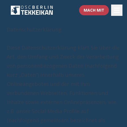
MACH MIT
Datenschutzerklärung
Diese Datenschutzerklärung klärt Sie über die
Art, den Umfang und Zweck der Verarbeitung
von personenbezogenen Daten (nachfolgend
kurz „Daten“) innerhalb unseres
Onlineangebotes und der mit ihm
verbundenen Webseiten, Funktionen und
Inhalte sowie externen Onlinepräsenzen, wie
z.B. unser Social Media Profile auf
(nachfolgend gemeinsam bezeichnet als